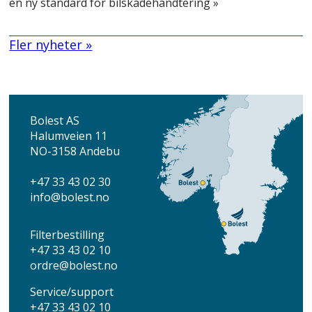
en ny standard for bilskadehåndtering »
Fler nyheter »
Bolest AS
Halumveien 11
NO-3158 Andebu
+47 33 43 02 30
info
@bolest.no
Filterbestilling
+47 33 43 02 10
ordre@bolest.no
Service/support
+47 33 43 02 10