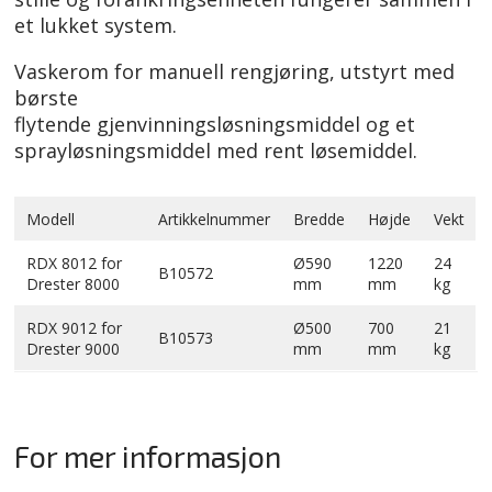
et lukket system.
Vaskerom for manuell rengjøring, utstyrt med
børste
flytende gjenvinningsløsningsmiddel og et
sprayløsningsmiddel med rent løsemiddel.
Modell
Artikkelnummer
Bredde
Højde
Vekt
RDX 8012 for
Ø590
1220
24
B10572
Drester 8000
mm
mm
kg
RDX 9012 for
Ø500
700
21
B10573
Drester 9000
mm
mm
kg
For mer informasjon