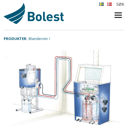
SØK
×
PRODUKTER:
Blanderom