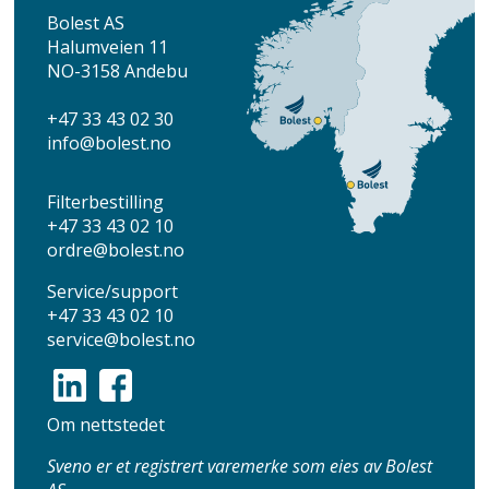
Bolest AS
Halumveien 11
NO-3158 Andebu
+47 33 43 02 30
info
@bolest.no
Filterbestilling
+47 33 43 02 10
ordre@bolest.no
Service/support
+47 33 43 02 10
service@bolest.no
Om nettstedet
Sveno er et registrert varemerke som eies av Bolest