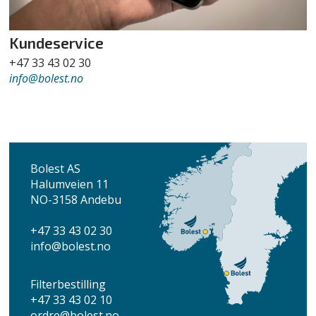
Kundeservice
+47 33 43 02 30
info
@bolest.no
Bolest AS
Halumveien 11
NO-3158 Andebu
+47 33 43 02 30
info
@bolest.no
Filterbestilling
+47 33 43 02 10
ordre@bolest.no