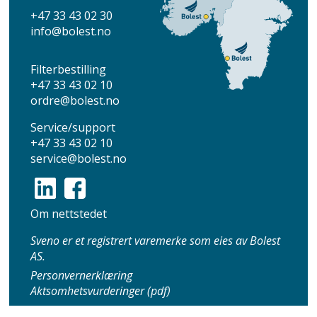
+47 33 43 02 30
info
@bolest.no
Filterbestilling
+47 33 43 02 10
ordre@bolest.no
Service/support
+47 33 43 02 10
service@bolest.no
Om nettstedet
Sveno er et registrert varemerke som eies av Bolest
AS.
Personvernerklæring
Aktsomhetsvurderinger (pdf)