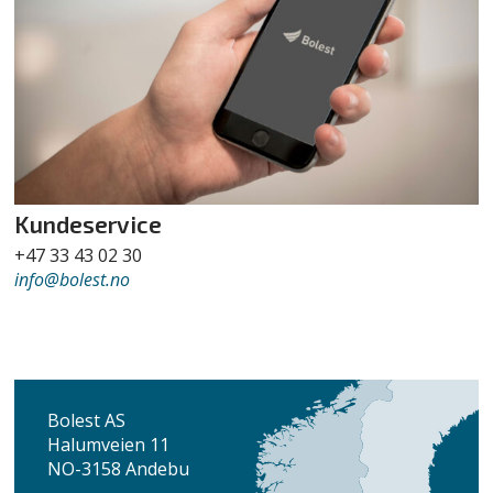
Kundeservice
+47 33 43 02 30
info
@bolest.no
Bolest AS
Halumveien 11
NO-3158 Andebu