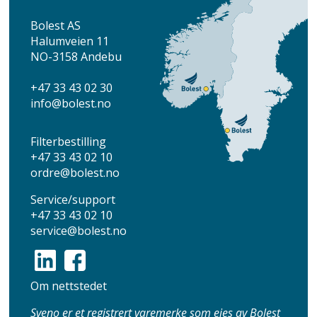
Bolest AS
Halumveien 11
NO-3158 Andebu
+47 33 43 02 30
info
@bolest.no
Filterbestilling
+47 33 43 02 10
ordre@bolest.no
Service/support
+47 33 43 02 10
service@bolest.no
Om nettstedet
Sveno er et registrert varemerke som eies av Bolest