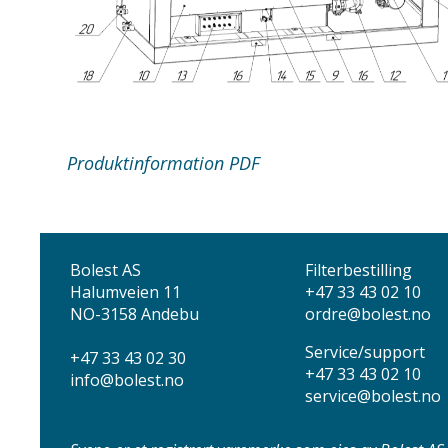
Produktinformation PDF
Bolest AS
Filterbestilling
Halumveien 11
+47 33 43 02 10
NO-3158 Andebu
ordre@bolest.no
Service/support
+47 33 43 02 30
+47 33 43 02 10
info
@bolest.no
service@bolest.no