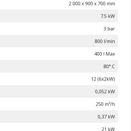
2 000 х 900 х 700 mm
7.5 kW
3 bar
800 l/min
400 l Max
80° C
12 (6x2kW)
0,052 kW
250 m³/h
0,37 kW
21 kW