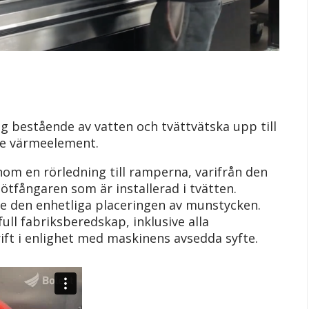
g bestående av vatten och tvättvätska upp till
de värmeelement.
m en rörledning till ramperna, varifrån den
tfångaren som är installerad i tvätten.
are den enhetliga placeringen av munstycken.
ull fabriksberedskap, inklusive alla
rift i enlighet med maskinens avsedda syfte.