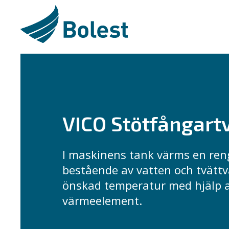
VICO Stötfångart
I maskinens tank värms en ren
bestående av vatten och tvättvä
önskad temperatur med hjälp 
värmeelement.