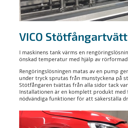
VICO Stötfångartvätt
I maskinens tank värms en rengöringslösnin
önskad temperatur med hjälp av rörforma
Rengöringslösningen matas av en pump geno
under tryck sprutas från munstyckena på stö
Stötfångaren tvättas från alla sidor tack v
Installationen är en komplett produkt med f
nödvändiga funktioner för att säkerställa d