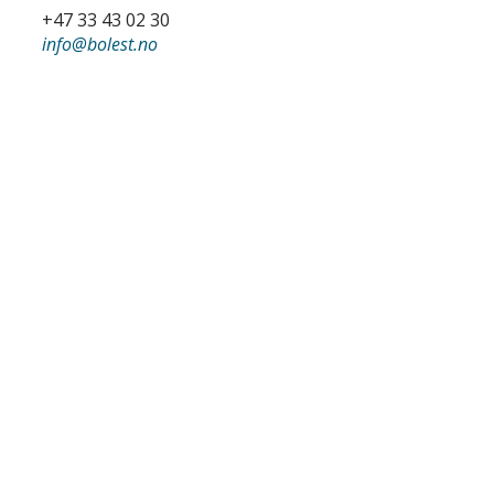
+47 33 43 02 30
info
@bolest.no