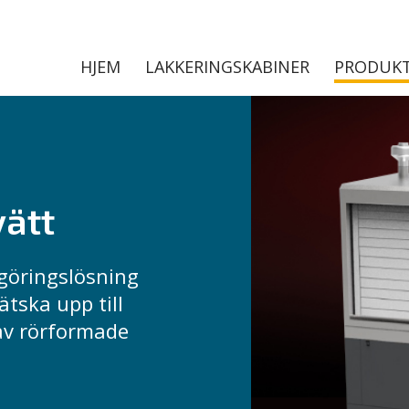
HJEM
LAKKERINGSKABINER
PRODUK
vätt
göringslösning
tska upp till
av rörformade