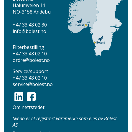
Halumveien 11
NO-3158 Andebu
+47 33 43 02 30
info
@bolest.no
Filterbestilling
+47 33 43 02 10
ordre@bolest.no
Service/support
+47 33 43 02 10
service@bolest.no
Om nettstedet
Sveno er et registrert varemerke som eies av Bolest
AS.