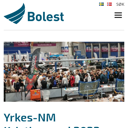
SØK
×
Yrkes-NM