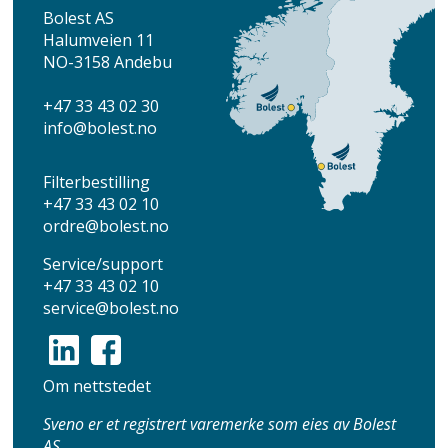
Bolest AS
Halumveien 11
NO-3158 Andebu
+47 33 43 02 30
info
@bolest.no
Filterbestilling
+47 33 43 02 10
ordre@bolest.no
Service/support
+47 33 43 02 10
service@bolest.no
Om nettstedet
Sveno er et registrert varemerke som eies av Bolest
AS.